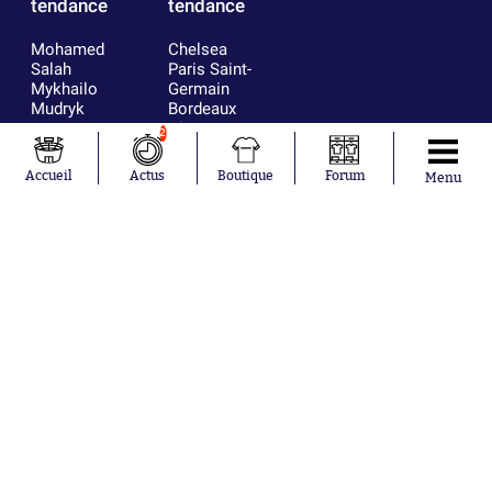
tendance
tendance
Mohamed
Chelsea
Salah
Paris Saint-
Mykhailo
Germain
Mudryk
Bordeaux
Neymar
Olympique
2
Khalis Merah
lyonnais
Loïs Openda
FIFA
Accueil
Actus
Boutique
Forum
Menu
Moussa
Real Madrid
Niakhaté
RC Strasbourg
Nicolás
AC Milan
Tagliafico
France
Pavel Šulc
RC Lens
Josh Maja
Gauthier Hein