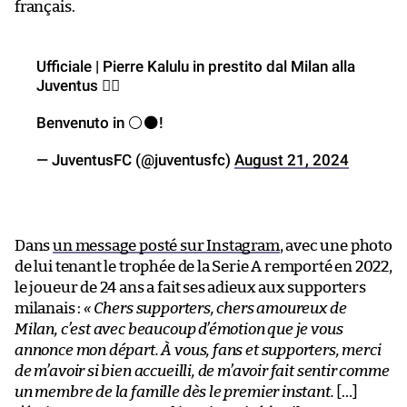
français.
Ufficiale | Pierre Kalulu in prestito dal Milan alla
Juventus ✍🏻
Benvenuto in ⚪️⚫️!
— JuventusFC (@juventusfc)
August 21, 2024
Dans
un message posté sur Instagram
, avec une photo
de lui tenant le trophée de la Serie A remporté en 2022,
le joueur de 24 ans a fait ses adieux aux supporters
milanais :
« Chers supporters, chers amoureux de
Milan, c’est avec beaucoup d’émotion que je vous
annonce mon départ. À vous, fans et supporters, merci
de m’avoir si bien accueilli, de m’avoir fait sentir comme
un membre de la famille dès le premier instant.
[…]