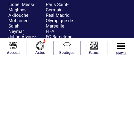
Lionel Messi
Paris Saint-
Maghnes
Germain
Akliouche
Real Madrid
Mohamed
Olympique de
Salah
Marseille
Neymar
FIFA
Julián Álvarez
FC Barcelone
Ferrán Torres
Argentine
0
Kilian Corredor
Olympique
Franco
lyonnais
Accueil
Actus
Boutique
Forum
Menu
Mastantuono
AS Monaco
Orel Mangala
RC Strasbourg
Rio Mavuba
Trabzonspor