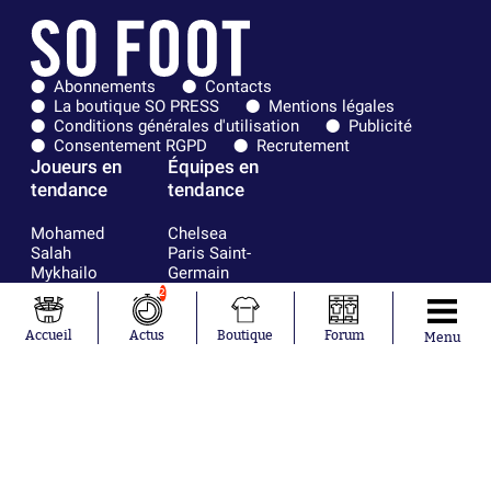
Abonnements
Contacts
La boutique SO PRESS
Mentions légales
Conditions générales d'utilisation
Publicité
Consentement RGPD
Recrutement
Joueurs en
Équipes en
tendance
tendance
Mohamed
Chelsea
Salah
Paris Saint-
Mykhailo
Germain
Mudryk
Bordeaux
2
Neymar
Olympique
Khalis Merah
lyonnais
Accueil
Actus
Boutique
Forum
Menu
Loïs Openda
FIFA
Moussa
Real Madrid
Niakhaté
RC Strasbourg
Nicolás
AC Milan
Tagliafico
France
Pavel Šulc
RC Lens
Josh Maja
Gauthier Hein