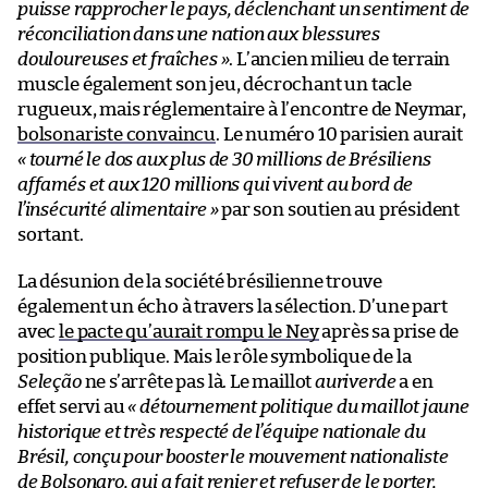
puisse rapprocher le pays, déclenchant un sentiment de
réconciliation dans une nation aux blessures
douloureuses et fraîches »
. L’ancien milieu de terrain
muscle également son jeu, décrochant un tacle
rugueux, mais réglementaire à l’encontre de Neymar,
bolsonariste convaincu
. Le numéro 10 parisien aurait
« tourné le dos aux plus de 30 millions de Brésiliens
affamés et aux 120 millions qui vivent au bord de
l’insécurité alimentaire »
par son soutien au président
sortant.
La désunion de la société brésilienne trouve
également un écho à travers la sélection. D’une part
avec
le pacte qu’aurait rompu le Ney
après sa prise de
position publique. Mais le rôle symbolique de la
Seleção
ne s’arrête pas là. Le maillot
auriverde
a en
effet servi au
« détournement politique du maillot jaune
historique et très respecté de l’équipe nationale du
Brésil, conçu pour booster le mouvement nationaliste
de Bolsonaro, qui a fait renier et refuser de le porter,