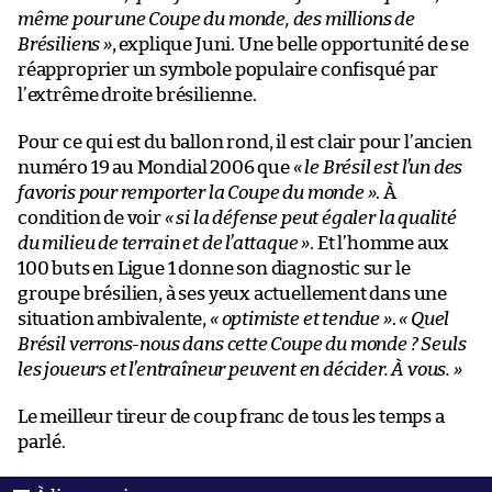
même pour une Coupe du monde, des millions de
Brésiliens »
, explique Juni. Une belle opportunité de se
réapproprier un symbole populaire confisqué par
l’extrême droite brésilienne.
Pour ce qui est du ballon rond, il est clair pour l’ancien
numéro 19 au Mondial 2006 que
« le Brésil est l’un des
favoris pour remporter la Coupe du monde »
. À
condition de voir
« si la défense peut égaler la qualité
du milieu de terrain et de l’attaque »
. Et l’homme aux
100 buts en Ligue 1 donne son diagnostic sur le
groupe brésilien, à ses yeux actuellement dans une
situation ambivalente,
« optimiste et tendue »
.
« Quel
Brésil verrons-nous dans cette Coupe du monde ? Seuls
les joueurs et l’entraîneur peuvent en décider. À vous. »
Le meilleur tireur de coup franc de tous les temps a
parlé.