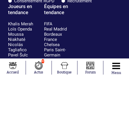
Consentement RGPD
Recrutement
Joueurs en
Équipes en
tendance
tendance
Khalis Merah
FIFA
Loïs Openda
Real Madrid
Moussa
Bordeaux
Niakhaté
France
Nicolás
Chelsea
Tagliafico
Paris Saint-
Pavel Šulc
Germain
Gauthier Hein
Olympique
10
Lionel Messi
lyonnais
Gonzalo
AC Milan
Accueil
Actus
Boutique
Forum
Menu
García Torres
RC Strasbourg
Gio Reyna
RC Lens
Leandro
Paredes