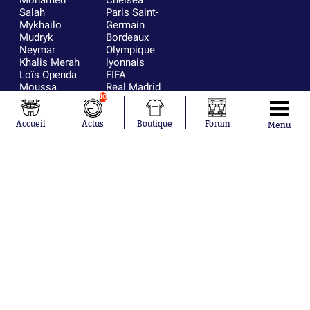
Mohamed
Chelsea
Salah
Paris Saint-
Mykhailo
Germain
Mudryk
Bordeaux
Neymar
Olympique
Khalis Merah
lyonnais
Loïs Openda
FIFA
Moussa
Real Madrid
Niakhaté
RC Strasbourg
10
Nicolás
AC Milan
Tagliafico
France
Accueil
Actus
Boutique
Forum
Menu
Pavel Šulc
RC Lens
Josh Maja
Gauthier Hein