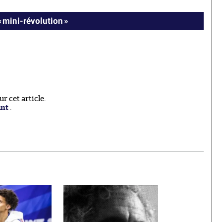
« mini-révolution »
 cet article.
ant
.