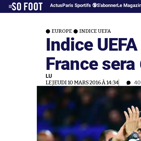
Actus
Paris Sportifs 🔞
S'abonner
Le Magazi
EUROPE
INDICE UEFA
Indice UEFA :
France sera
LU
LE JEUDI 10 MARS 2016 À 14:34
4