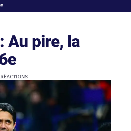
ne
 Au pire, la
 6e
0
RÉACTIONS