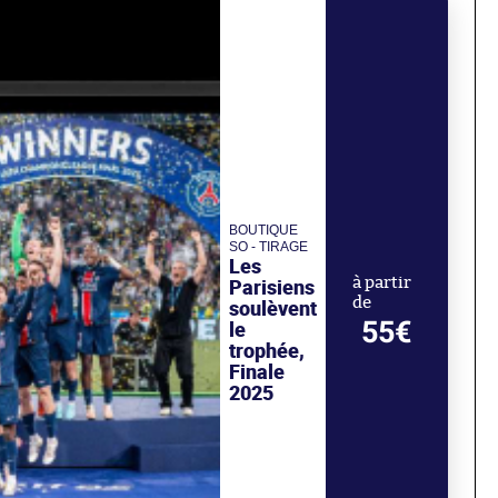
BOUTIQUE
SO - TIRAGE
Les
Parisiens
à partir
de
soulèvent
55€
le
trophée,
Finale
2025