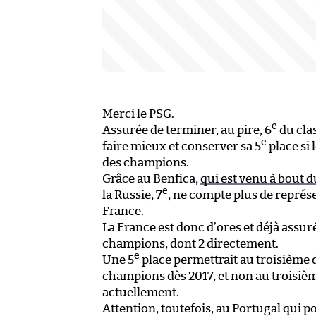
Merci le PSG.
e
Assurée de terminer, au pire, 6
du cla
e
faire mieux et conserver sa 5
place si
des champions.
Grâce au Benfica,
qui est venu à bout 
e
la Russie, 7
, ne compte plus de représ
France.
La France est donc d’ores et déjà assuré
champions, dont 2 directement.
e
Une 5
place permettrait au troisième d
champions dès 2017, et non au troisièm
actuellement.
Attention, toutefois, au Portugal qui po