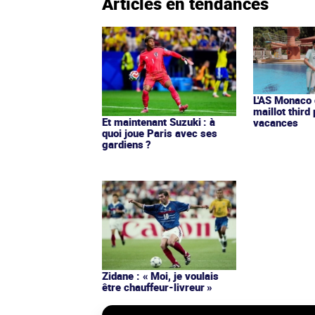
Articles en tendances
L'AS Monaco d
maillot third
Et maintenant Suzuki : à
vacances
quoi joue Paris avec ses
gardiens ?
Zidane : « Moi, je voulais
être chauffeur-livreur »