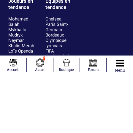
Joueurs en
Équipes en
tendance
tendance
Mohamed
Chelsea
Salah
Paris Saint-
Mykhailo
Germain
Mudryk
Bordeaux
Neymar
Olympique
Khalis Merah
lyonnais
Loïs Openda
FIFA
Moussa
Real Madrid
2
Niakhaté
RC Strasbourg
Nicolás
AC Milan
Accueil
Actus
Boutique
Forum
Menu
Tagliafico
France
Pavel Šulc
RC Lens
Josh Maja
Gauthier Hein