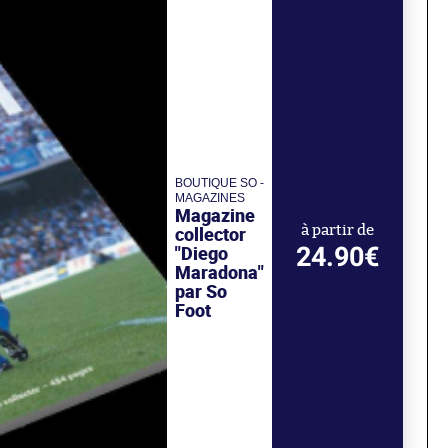
BOUTIQUE SO -
MAGAZINES
Magazine
collector
à partir de
24.90€
"Diego
Maradona"
par So
Foot