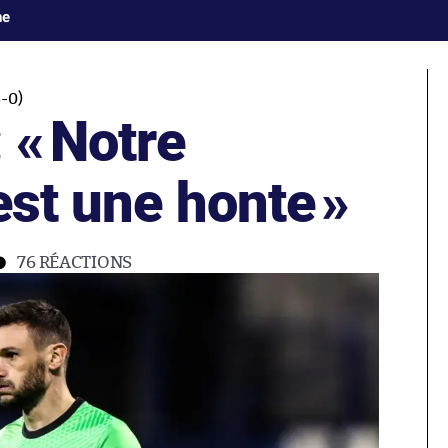
ne
-0)
 «
Notre
est une honte
»
76
RÉACTIONS