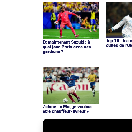
Top 10 : les 
Et maintenant Suzuki : à
cultes de l'
quoi joue Paris avec ses
gardiens ?
Zidane : « Moi, je voulais
être chauffeur-livreur »