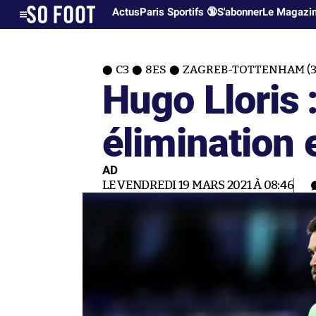
Actus
Paris Sportifs 🔞
S'abonner
Le Magazi
C3
8ES
ZAGREB-TOTTENHAM (3
Hugo Lloris :
élimination 
AD
LE VENDREDI 19 MARS 2021 À 08:46