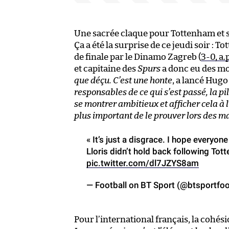
Une sacrée claque pour Tottenham et s
Ça a été la surprise de ce jeudi soir : 
de finale par le Dinamo Zagreb (
3-0, a.
et capitaine des
Spurs
a donc eu des mot
que déçu. C’est une honte
, a lancé Hugo
responsables de ce qui s’est passé, la pil
se montrer ambitieux et afficher cela à 
plus important de le prouver lors des ma
« It’s just a disgrace. I hope everyo
Lloris didn’t hold back following Tot
pic.twitter.com/dl7JZYS8am
— Football on BT Sport (@btsportfoo
Pour l’international français, la cohé