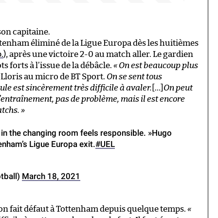
on capitaine.
Tottenham éliminé de la Ligue Europa dès les huitièmes
p.
), après une victoire 2-0 au match aller. Le gardien
s forts à l’issue de la débâcle.
« On est beaucoup plus
 Lloris au micro de BT Sport.
On se sent tous
ule est sincèrement très difficile à avaler.
[…]
On peut
l’entraînement, pas de problème, mais il est encore
tchs. »
ne in the changing room feels responsible. »Hugo
tenham’s Ligue Europa exit.
#UEL
tball)
March 18, 2021
sion fait défaut à Tottenham depuis quelque temps.
«