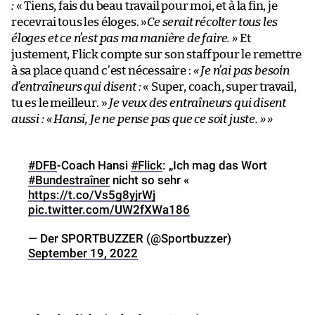
:
« Tiens, fais du beau travail pour moi, et à la fin, je
recevrai tous les éloges. »
Ce serait récolter tous les
éloges et ce n’est pas ma manière de faire. »
Et
justement, Flick compte sur son staff pour le remettre
à sa place quand c’est nécessaire :
« Je n’ai pas besoin
d’entraîneurs qui disent :
« Super, coach, super travail,
tu es le meilleur. »
Je veux des entraîneurs qui disent
aussi : « Hansi, Je ne pense pas que ce soit juste. » »
#DFB
-Coach Hansi
#Flick
: „Ich mag das Wort
#Bundestraîner
nicht so sehr «
https://t.co/Vs5g8yjrWj
pic.twitter.com/UW2fXWa186
— Der SPORTBUZZER (@Sportbuzzer)
September 19, 2022