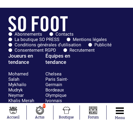
Abonnements
Contacts
La boutique SO PRESS
Mentions légales
Conditions générales d'utilisation
Publicité
Consentement RGPD
Recrutement
Joueurs en
Équipes en
tendance
tendance
Mohamed
Chelsea
Salah
Paris Saint-
Mykhailo
Germain
Mudryk
Bordeaux
Neymar
Olympique
Khalis Merah
lyonnais
Loïs Openda
FIFA
10
Moussa
Real Madrid
Niakhaté
RC Strasbourg
Accueil
Actus
Boutique
Forum
Menu
Nicolás
AC Milan
Tagliafico
France
Pavel Šulc
RC Lens