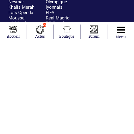
Neymar
Olympique
Khalis Merah
lyonnais
Loïs Openda
FIFA
Moussa
Real Madrid
Niakhaté
RC Strasbourg
10
Nicolás
AC Milan
Tagliafico
France
Accueil
Actus
Boutique
Forum
Menu
Pavel Šulc
RC Lens
Josh Maja
Gauthier Hein