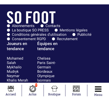
Abonnements
Contacts
La boutique SO PRESS
Mentions légales
Conditions générales d'utilisation
Publicité
Consentement RGPD
Recrutement
Joueurs en
Équipes en
tendance
tendance
Mohamed
Chelsea
Salah
Paris Saint-
Mykhailo
Germain
Mudryk
Bordeaux
Neymar
Olympique
Khalis Merah
lyonnais
Loïs Openda
FIFA
10
Moussa
Real Madrid
Niakhaté
RC Strasbourg
Accueil
Actus
Boutique
Forum
Menu
Nicolás
AC Milan
Tagliafico
France
Pavel Šulc
RC Lens