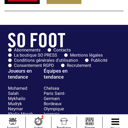
Abonnements
Contacts
La boutique SO PRESS
Mentions légales
Conditions générales d'utilisation
Publicité
Consentement RGPD
Recrutement
Joueurs en
Équipes en
tendance
tendance
Mohamed
Chelsea
Salah
Paris Saint-
Mykhailo
Germain
Mudryk
Bordeaux
Neymar
Olympique
Khalis Merah
lyonnais
2
Loïs Openda
FIFA
Moussa
Real Madrid