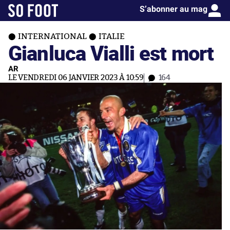
S’abonner au mag
INTERNATIONAL
ITALIE
Gianluca Vialli est mort
AR
LE VENDREDI 06 JANVIER 2023 À 10:59
164