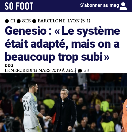
S’abonner au mag
C1
8ES
BARCELONE-LYON (5-1)
Genesio : «
Le système
était adapté, mais on a
beaucoup trop subi
»
DDG
LE MERCREDI 13 MARS 2019 À 23:55
39