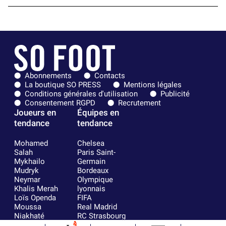
Abonnements
Contacts
La boutique SO PRESS
Mentions légales
Conditions générales d'utilisation
Publicité
Consentement RGPD
Recrutement
Joueurs en
Équipes en
tendance
tendance
Mohamed
Chelsea
Salah
Paris Saint-
Mykhailo
Germain
Mudryk
Bordeaux
Neymar
Olympique
Khalis Merah
lyonnais
Loïs Openda
FIFA
Moussa
Real Madrid
Niakhaté
RC Strasbourg
Nicolás
AC Milan
2