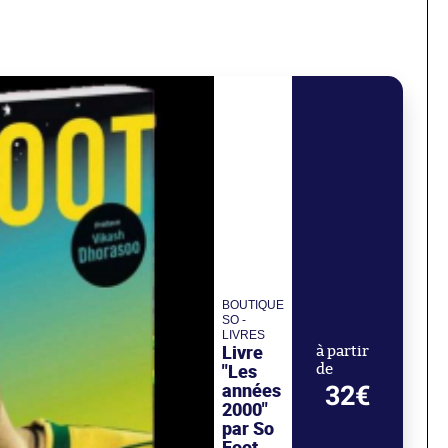
BOUTIQUE
SO -
LIVRES
Livre
à partir
"Les
de
années
32€
2000"
par So
Foot