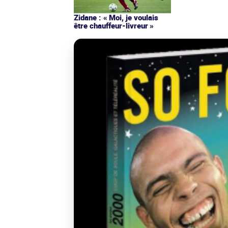
Zidane : « Moi, je voulais
être chauffeur-livreur »