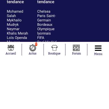
tendance
tendance
Mohamed
Chelsea
Salah
Paris Saint-
Mykhailo
Germain
Mudryk
Bordeaux
Neymar
Olympique
Khalis Merah
lyonnais
Loïs Openda
FIFA
Moussa
Real Madrid
10
Niakhaté
RC Strasbourg
Nicolás
AC Milan
Accueil
Actus
Boutique
Forum
Menu
Tagliafico
France
Pavel Šulc
RC Lens
Josh Maja
Gauthier Hein