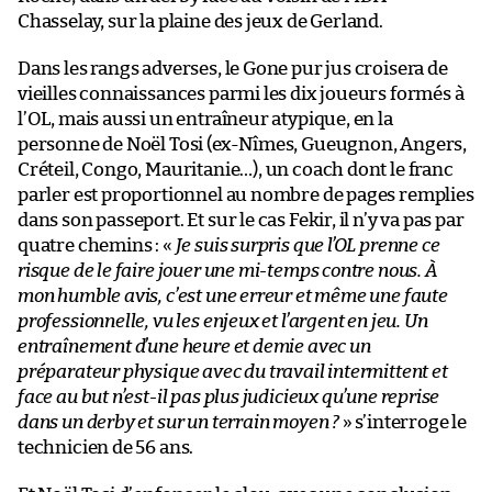
Chasselay, sur la plaine des jeux de Gerland.
Dans les rangs adverses, le Gone pur jus croisera de
vieilles connaissances parmi les dix joueurs formés à
l’OL, mais aussi un entraîneur atypique, en la
personne de Noël Tosi (ex-Nîmes, Gueugnon, Angers,
Créteil, Congo, Mauritanie…), un coach dont le franc
parler est proportionnel au nombre de pages remplies
dans son passeport. Et sur le cas Fekir, il n’y va pas par
quatre chemins : «
Je suis surpris que l’OL prenne ce
risque de le faire jouer une mi-temps contre nous. À
mon humble avis, c’est une erreur et même une faute
professionnelle, vu les enjeux et l’argent en jeu. Un
entraînement d’une heure et demie avec un
préparateur physique avec du travail intermittent et
face au but n’est-il pas plus judicieux qu’une reprise
dans un derby et sur un terrain moyen ?
» s’interroge le
technicien de 56 ans.