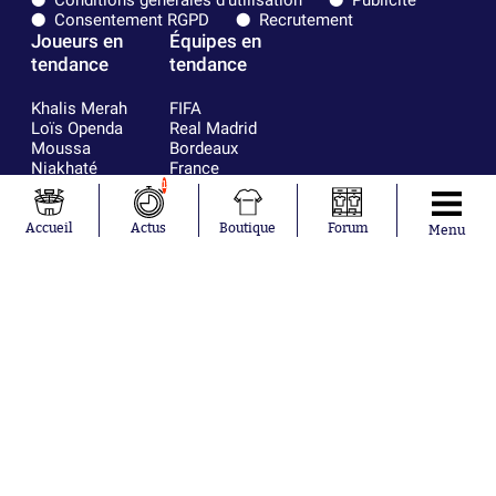
Conditions générales d'utilisation
Publicité
Consentement RGPD
Recrutement
Joueurs en
Équipes en
tendance
tendance
Khalis Merah
FIFA
Loïs Openda
Real Madrid
Moussa
Bordeaux
Niakhaté
France
Nicolás
Chelsea
1
Tagliafico
Paris Saint-
Pavel Šulc
Germain
Accueil
Actus
Boutique
Forum
Menu
Gauthier Hein
Olympique
Lionel Messi
lyonnais
Gonzalo
AC Milan
García Torres
RC Strasbourg
Gio Reyna
RC Lens
Leandro
Paredes