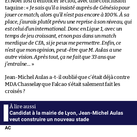
Et Noël Tosi d’enfoncer le clou, avec une conclusion
taquine : «
Je sais qu’il a insisté auprès de Génésio pour
jouer ce match, alors qu’il n’est pas encore à 100%. À sa
place, j’aurais plutôt prévu une reprise à son niveau, qui
est celui d’un international. Donc en Ligue 1, avec un
temps de jeu croissant, et non pas dans un match
merdique de CFA, si je peux me permettre. Enfin, ce
n’est que mon opinion, peut-être que M. Aulas a une
autre vision. Après tout, ça ne fait que 33 ans que
j’entraîne…
»
Jean-Michel Aulas a-t-il oublié que c’était déjà contre
MDA Chasselay que Falcao s’était salement fait les
croisés ?
Candidat à la mairie de Lyon, Jean-Michel Aulas
veut construire un nouveau stade
AC