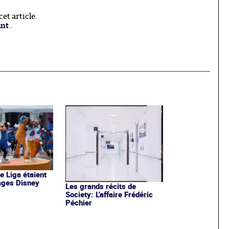
t article.
ant
.
de Liga étaient
ages Disney
Les grands récits de
Society: L'affaire Frédéric
Péchier