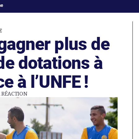
ne
E
gagner plus de
de dotations à
ce à l’UNFE !
1
RÉACTION