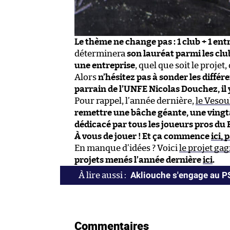
Le thème ne change pas : 1 club + 1 entr
déterminera
son lauréat parmi les cl
une entreprise
, quel que soit le projet,
Alors
n’hésitez pas à sonder les différ
parrain de l’UNFE Nicolas Douchez, il 
Pour rappel, l’année dernière,
le Vesou
remettre une bâche géante, une vingta
dédicacé par tous les joueurs pros du
À vous de jouer ! Et ça commence
ici,
En manque d’idées ? Voici
le projet ga
projets menés l’année dernière
ici
.
Akliouche s'engage au 
Commentaires