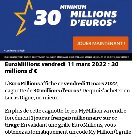
EuroMillions vendredi 11 mars 2022 : 30
millions d’€
L’
EuroMillions
affiche ce
vendredi 11 mars 2022
,
cagnotte de
30 millions d’euros
! De quoi s’acheter un
Lucas Digne, ou mieux.
En plus de cette cagnotte, le jeu MyMillion va rendre
forcément
1 joueur français millionnaire sur ce
tirage
.En validant une grille EuroMillions, vous
obtenez automatiquement un code My Million (1 grille