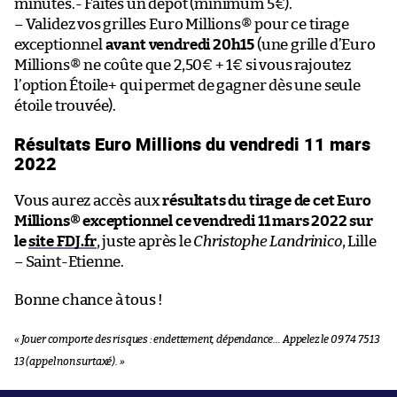
minutes.- Faites un dépôt (minimum 5€).
– Validez vos grilles Euro Millions® pour ce tirage
exceptionnel
avant vendredi 20h15
(une grille d’Euro
Millions® ne coûte que 2,50€ + 1€ si vous rajoutez
l’option Étoile+ qui permet de gagner dès une seule
étoile trouvée).
Résultats Euro Millions du vendredi 11 mars
2022
Vous aurez accès aux
résultats du tirage de cet Euro
Millions® exceptionnel ce
vendredi 11 mars 2022
sur
le
site FDJ.fr
, juste après le
Christophe Landrinico
, Lille
– Saint-Etienne.
Bonne chance à tous !
« Jouer comporte des risques : endettement, dépendance… Appelez le 09 74 75 13
13 (appel non surtaxé). »