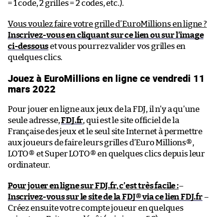
= 1 code, 2 grilles = 2 codes, etc.).
Vous voulez faire votre grille d’EuroMillions en ligne ?
Inscrivez-vous en cliquant sur ce lien ou sur l’image
ci-dessous
et vous pourrez valider vos grilles en
quelques clics.
Jouez à EuroMillions en ligne ce vendredi 11
mars 2022
Pour jouer en ligne aux jeux de la FDJ, il n’y a qu’une
seule adresse,
FDJ.fr
, qui est le site officiel de la
Française des jeux et le seul site Internet à permettre
aux joueurs de faire leurs grilles d’Euro Millions®,
LOTO® et Super LOTO® en quelques clics depuis leur
ordinateur.
Pour jouer en ligne sur FDJ.fr, c’est très facile :
–
Inscrivez-vous sur le site de la FDJ® via ce lien FDJ.fr
–
Créez ensuite votre compte joueur en quelques