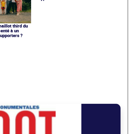
illot third du
enté à un
upporters ?