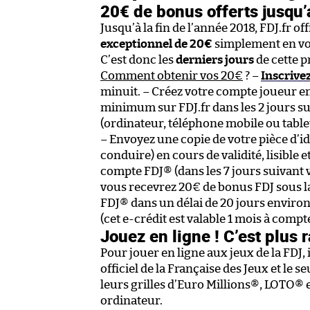
20€ de bonus offerts jusqu
Jusqu’à la fin de l’année 2018, FDJ.fr 
exceptionnel de 20€
simplement en vou
C’est donc les
derniers jours
de cette p
Comment obtenir vos 20€
? –
Inscrivez
minuit. – Créez votre compte joueur e
minimum sur FDJ.fr dans les 2 jours su
(ordinateur, téléphone mobile ou tablett
– Envoyez une copie de votre pièce d’id
conduire) en cours de validité, lisible
compte FDJ® (dans les 7 jours suivant v
vous recevrez 20€ de bonus FDJ sous la
FDJ® dans un délai de 20 jours environ 
(cet e-crédit est valable 1 mois à compt
Jouez en ligne ! C’est plus 
Pour jouer en ligne aux jeux de la FDJ, 
officiel de la Française des Jeux et le s
leurs grilles d’Euro Millions®, LOTO® 
ordinateur.