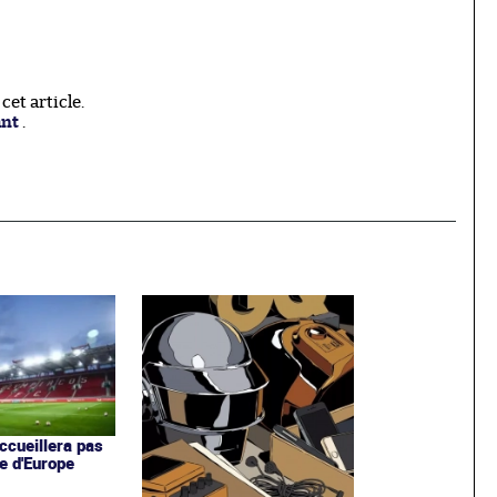
et article.
ant
.
ccueillera pas
e d'Europe