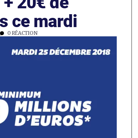
 + 20€ de
s ce mardi
0
RÉACTION