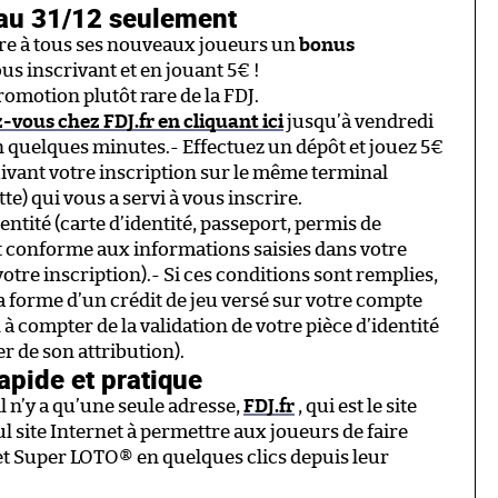
’au 31/12 seulement
offre à tous ses nouveaux joueurs un
bonus
s inscrivant et en jouant 5€ !
romotion plutôt rare de la FDJ.
-vous chez FDJ.fr en cliquant ici
jusqu’à vendredi
n quelques minutes.- Effectuez un dépôt et jouez 5€
ivant votre inscription sur le même terminal
e) qui vous a servi à vous inscrire.
entité (carte d’identité, passeport, permis de
 et conforme aux informations saisies dans votre
otre inscription).- Si ces conditions sont remplies,
 forme d’un crédit de jeu versé sur votre compte
à compter de la validation de votre pièce d’identité
er de son attribution).
rapide et pratique
il n’y a qu’une seule adresse,
FDJ.fr
, qui est le site
eul site Internet à permettre aux joueurs de faire
et Super LOTO® en quelques clics depuis leur