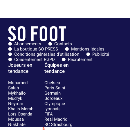
Abonnements
Contacts
La boutique SO PRESS
Mentions légales
Conditions générales d'utilisation
Publicité
Consentement RGPD
Recrutement
Joueurs en
Équipes en
tendance
tendance
Mohamed
Chelsea
Salah
Paris Saint-
Mykhailo
Germain
Mudryk
Bordeaux
Neymar
Olympique
Khalis Merah
lyonnais
Loïs Openda
FIFA
Moussa
Real Madrid
Niakhaté
RC Strasbourg
Nicolás
AC Milan
10