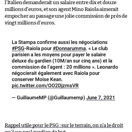
l’Italien demanderait un salaire entre dix et douze
millions d’euros, et son agent Mino Raiola aimerait
empocher au passage une jolie commission de près de
vingt millions d’euros.
La Stampa confirme aussi les négociations
#PSG
-Raiola pour
#Donnarumma
. « Le club
parisien a les moyens pour payer le salaire
deluxe du gardien (10M/an sur cinq ans) et la
commission de l’agent : 20 millions ». Leonardo
négocierait également avec Raiola pour
conserver Moise Kean.
pic.twitter.com/OO2DjzmsVR
— GuillaumeMP (@Guillaumemp)
June 7, 2021
Rappel utile pour le PSG : sur le terrain, on n’a le droit