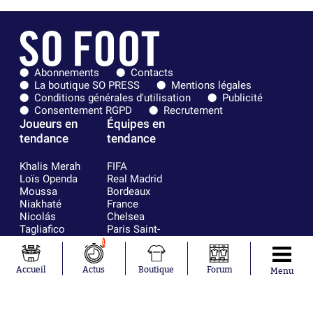
Abonnements
Contacts
La boutique SO PRESS
Mentions légales
Conditions générales d'utilisation
Publicité
Consentement RGPD
Recrutement
Joueurs en
Équipes en
tendance
tendance
Khalis Merah
FIFA
Loïs Openda
Real Madrid
Moussa
Bordeaux
Niakhaté
France
Nicolás
Chelsea
Tagliafico
Paris Saint-
Pavel Šulc
Germain
1
Gauthier Hein
Olympique
Lionel Messi
lyonnais
Accueil
Actus
Boutique
Forum
Menu
Gonzalo
AC Milan
García Torres
RC Strasbourg
Gio Reyna
RC Lens