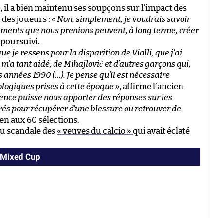
 il a bien maintenu ses soupçons sur l’impact des
 des joueurs :
« Non, simplement, je voudrais savoir
léments que nous prenions peuvent, à long terme, créer
l poursuivi.
 je ressens pour la disparition de Vialli, que j’ai
’a tant aidé, de Mihajlović et d’autres garçons qui,
 années 1990 (…). Je pense qu’il est nécessaire
logiques prises à cette époque »
, affirme l’ancien
cience puisse nous apporter des réponses sur les
és pour récupérer d’une blessure ou retrouver de
lien aux 60 sélections.
au scandale des
« veuves du calcio »
qui avait éclaté
I Mixed Cup