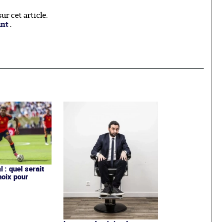
r cet article.
ant
.
 : quel serait
hoix pour