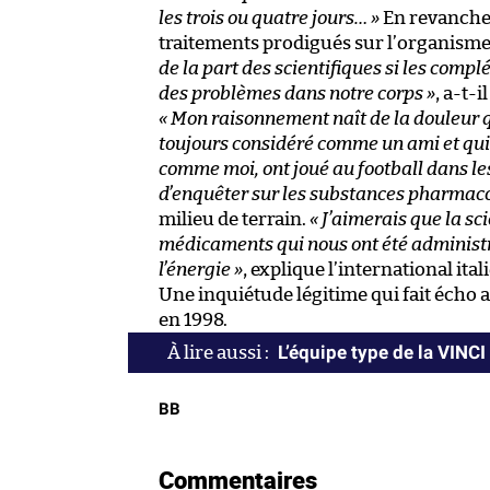
les trois ou quatre jours… »
En revanche,
traitements prodigués sur l’organisme
de la part des scientifiques si les comp
des problèmes dans notre corps »
, a-t-i
« Mon raisonnement naît de la douleur que
toujours considéré comme un ami et qui m
comme moi, ont joué au football dans les
d’enquêter sur les substances pharmaco
milieu de terrain.
« J’aimerais que la s
médicaments qui nous ont été administr
l’énergie »
, explique l’international ita
Une inquiétude légitime qui fait écho 
en 1998.
L’équipe type de la VINC
BB
Commentaires