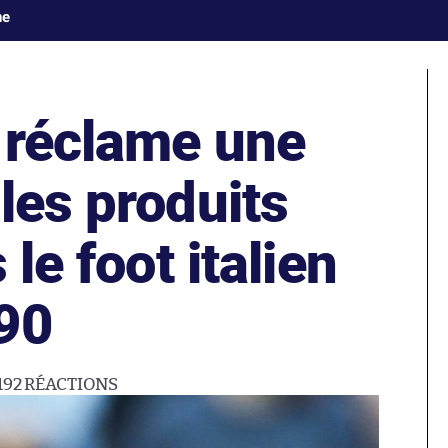
ne
 réclame une
les produits
 le foot italien
90
192
RÉACTIONS