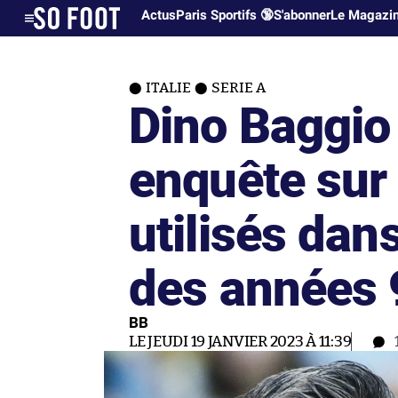
Actus
Paris Sportifs 🔞
S'abonner
Le Magazi
ITALIE
SERIE A
Dino Baggio
enquête sur 
utilisés dans
des années 
BB
LE JEUDI 19 JANVIER 2023 À 11:39