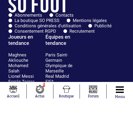
Abonnements
Contacts
La boutique SO PRESS
Mentions légales
Conditions générales d'utilisation
Publicité
Consentement RGPD
Recrutement
Joueurs en
Équipes en
tendance
tendance
Maghnes
Paris Saint-
Akliouche
Germain
Mohamed
Olympique de
Salah
Marseille
Lionel Messi
Real Madrid
Ferrán Torres
FIFA
0
Kilian Corredor
Olympique
Franco
lyonnais
Accueil
Actus
Boutique
Forum
Mastantuono
AS Monaco
Menu
Orel Mangala
FC Barcelone
Rio Mavuba
Argentine
Rodri
RC Strasbourg
Mika Godts
Trabzonspor