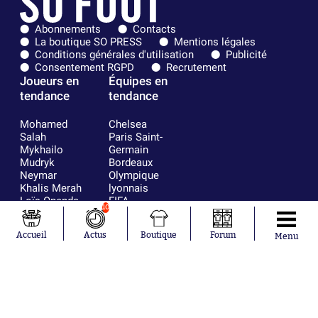
Abonnements
Contacts
La boutique SO PRESS
Mentions légales
Conditions générales d'utilisation
Publicité
Consentement RGPD
Recrutement
Joueurs en
Équipes en
tendance
tendance
Mohamed
Chelsea
Salah
Paris Saint-
Mykhailo
Germain
Mudryk
Bordeaux
Neymar
Olympique
Khalis Merah
lyonnais
Loïs Openda
FIFA
10
Moussa
Real Madrid
Niakhaté
RC Strasbourg
Accueil
Actus
Boutique
Forum
Menu
Nicolás
AC Milan
Tagliafico
France
Pavel Šulc
RC Lens
Josh Maja
Gauthier Hein