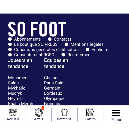
Abonnements
Contacts
La boutique SO PRESS
Mentions légales
Conditions générales d'utilisation
Publicité
Consentement RGPD
Recrutement
Joueurs en
Équipes en
tendance
tendance
Mohamed
Chelsea
Salah
Paris Saint-
Mykhailo
Germain
Mudryk
Bordeaux
Neymar
Olympique
Khalis Merah
lyonnais
Loïs Openda
FIFA
10
Moussa
Real Madrid
Niakhaté
RC Strasbourg
Accueil
Actus
Boutique
Forum
Menu
Nicolás
AC Milan