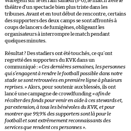
Waregem sur le terrain samedi (5-0), le match a été le
théâtre d’un spectacle bien plus triste dans les
tribunes. Avant et en tout début de rencontre, certains
des supporters des deux camps se sont affrontés à
coups de lancers de fumigènes, obligeant les
organisateurs à interrompre le match pendant
quelques minutes.
Résultat ? Des stadiers ont été touchés, ce qu’ont
regretté des supporters du KVK dans un
communiqué :
« Ces dernières semaines, les personnes
qui s’engagent à rendre le football possible dans notre
stade se sont retrouvées en première ligne à plusieurs
reprises. »
Alors, pour soutenir aux blessés, ils ont
lancé une campagne de crowdfunding
« afin de
récolter des fonds pour venir en aide à ces stewards et,
par extension, à tous les bénévoles du KVK, et pour
montrer que 99,9% des supporters sont là pour le
football et sont extrêmement reconnaissants des
services que rendent ces personnes »
.