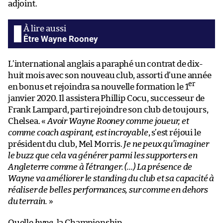
adjoint.
Être Wayne Rooney
L’international anglais a paraphé un contrat de dix-
huit mois avec son nouveau club, assorti d’une année
er
en bonus et rejoindra sa nouvelle formation le 1
janvier 2020. Il assistera Phillip Cocu, successeur de
Frank Lampard, parti rejoindre son club de toujours,
Chelsea. «
Avoir Wayne Rooney comme joueur, et
comme coach aspirant, est incroyable
, s’est réjoui le
président du club, Mel Morris.
Je ne peux qu’imaginer
le buzz que cela va générer parmi les supporters en
Angleterre comme à l’étranger. (…) La présence de
Wayne va améliorer le standing du club et sa capacité à
réaliser de belles performances, sur comme en dehors
du terrain.
»
Quelle
hype
, la Championship.