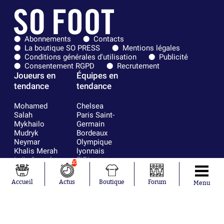
Abonnements
Contacts
La boutique SO PRESS
Mentions légales
Conditions générales d'utilisation
Publicité
Consentement RGPD
Recrutement
Joueurs en
Équipes en
tendance
tendance
Mohamed
Chelsea
Salah
Paris Saint-
Mykhailo
Germain
Mudryk
Bordeaux
Neymar
Olympique
Khalis Merah
lyonnais
Loïs Openda
FIFA
10
Moussa
Real Madrid
Niakhaté
RC Strasbourg
Accueil
Actus
Boutique
Forum
Menu
Nicolás
AC Milan
Tagliafico
France
Pavel Šulc
RC Lens
Josh Maja
Gauthier Hein