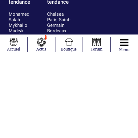
tendance
tendance
Mohamed
Chelsea
Salah
Paris Saint-
Mykhailo
Germain
Mudryk
Bordeaux
Neymar
Olympique
0
Khalis Merah
lyonnais
Loïs Openda
FIFA
Accueil
Actus
Boutique
Forum
Menu
Moussa
Real Madrid
Niakhaté
RC Strasbourg
Nicolás
AC Milan
Tagliafico
France
Pavel Šulc
RC Lens
Josh Maja
Gauthier Hein