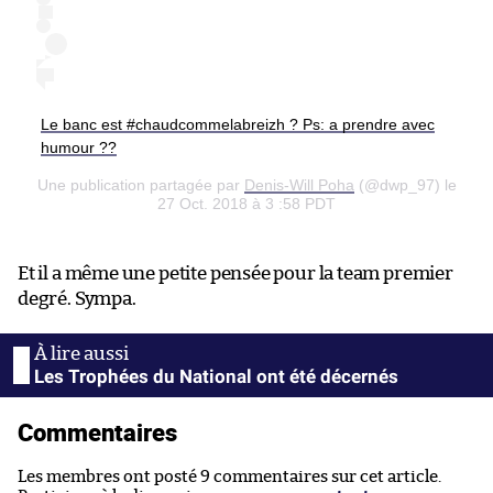
Le banc est #chaudcommelabreizh ? Ps: a prendre avec
humour ??
Une publication partagée par
Denis-Will Poha
(@dwp_97) le
27 Oct. 2018 à 3 :58 PDT
Et il a même une petite pensée pour la team premier
degré. Sympa.
Les Trophées du National ont été décernés
Commentaires
Les membres ont posté 9 commentaires sur cet article.