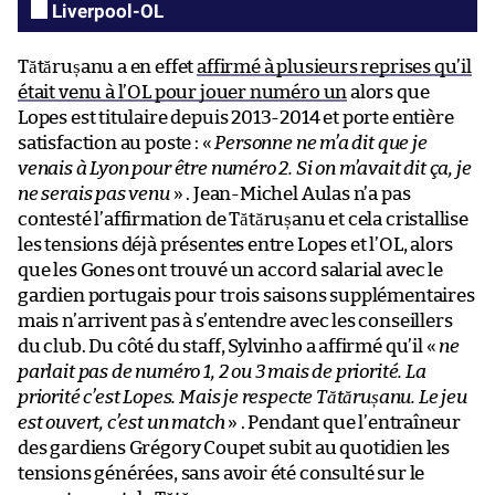
Liverpool-OL
Tătărușanu a en effet
affirmé à plusieurs reprises qu’il
était venu à l’OL pour jouer numéro un
alors que
Lopes est titulaire depuis 2013-2014 et porte entière
satisfaction au poste : «
Personne ne m’a dit que je
venais à Lyon pour être numéro 2. Si on m’avait dit ça, je
ne serais pas venu
» . Jean-Michel Aulas n’a pas
contesté l’affirmation de Tătărușanu et cela cristallise
les tensions déjà présentes entre Lopes et l’OL, alors
que les Gones ont trouvé un accord salarial avec le
gardien portugais pour trois saisons supplémentaires
mais n’arrivent pas à s’entendre avec les conseillers
du club. Du côté du staff, Sylvinho a affirmé qu’il «
ne
parlait pas de numéro 1, 2 ou 3 mais de priorité. La
priorité c’est Lopes. Mais je respecte Tătărușanu. Le jeu
est ouvert, c’est un match
» . Pendant que l’entraîneur
des gardiens Grégory Coupet subit au quotidien les
tensions générées, sans avoir été consulté sur le