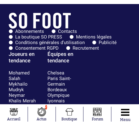
Abonnements
Contacts
La boutique SO PRESS
Mentions légales
Conditions générales d'utilisation
Publicité
Consentement RGPD
Recrutement
Joueurs en
Équipes en
tendance
tendance
Mohamed
Chelsea
Salah
Paris Saint-
Mykhailo
Germain
Mudryk
Bordeaux
Neymar
Olympique
Khalis Merah
lyonnais
Loïs Openda
FIFA
2
Moussa
Real Madrid
Niakhaté
RC Strasbourg
Accueil
Actus
Boutique
Forum
Menu
Nicolás
AC Milan
Tagliafico
France
Pavel Šulc
RC Lens