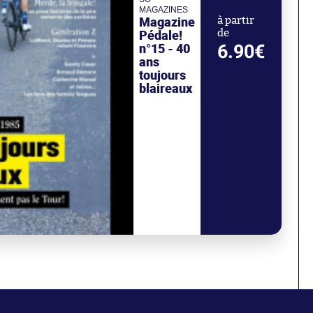
MAGAZINES
Magazine
à partir
Pédale!
de
n°15 - 40
6.90€
ans
toujours
blaireaux