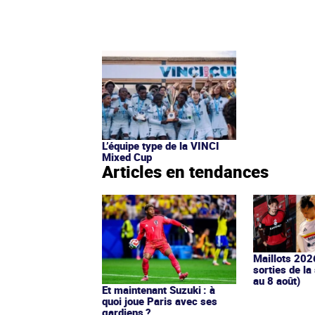
L’équipe type de la VINCI
Mixed Cup
Articles en tendances
Maillots 202
sorties de la
au 8 août)
Et maintenant Suzuki : à
quoi joue Paris avec ses
gardiens ?