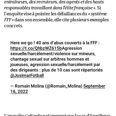
entraîneurs, des recruteurs, des agents et des hauts
responsables travaillant dans l’élite française »
. Si
l’enquête vise à pointer les défaillances du
« système
FFF »
dans son ensemble, elle cite plusieurs exemples
concrets.
Here we go ! 40 ans d’abus couverts à la FFF :
https://t.co/QhbzWZ615b
Agression
sexuelle/harcèlement/violence sur mineurs,
chantage sexuel sur arbitres hommes et
joueuses, agression sexuelle/harcèlement par
des dirigeants : plus de 10 cas sont répertoriés
@JosimarFotball
— Romain Molina (@Romain_Molina)
September
16, 2022
L’enquête s’attarde notamment sur le cas d’Angélique