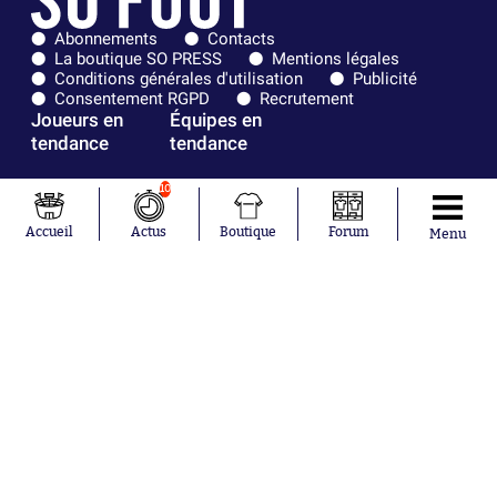
Abonnements
Contacts
La boutique SO PRESS
Mentions légales
Conditions générales d'utilisation
Publicité
Consentement RGPD
Recrutement
Joueurs en
Équipes en
tendance
tendance
Mohamed
Chelsea
10
Salah
Paris Saint-
Mykhailo
Germain
Accueil
Actus
Boutique
Forum
Menu
Mudryk
Bordeaux
Neymar
Olympique
Khalis Merah
lyonnais
Loïs Openda
FIFA
Moussa
Real Madrid
Niakhaté
RC Strasbourg
Nicolás
AC Milan
Tagliafico
France
Pavel Šulc
RC Lens
Josh Maja
Gauthier Hein