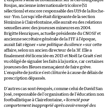
Roujas, ancienne internationale tricolore (51
sélections) et encore responsable des U19 de la Roche-
sur-Yon. Lorsqu’elle était dirigeante de la section
féminine à Clairefontaine, elle aurait eu des relations
sexuelles avec des joueuses mineures en 2004.
Brigitte Henriques, actuelle présidente du CNOSF et
ancienne secrétaire générale de la FFF à l’époque,
aurait fait régner
« une politique du silence »
sur cette
affaire, selon un ancien directeur de la 3F. Elle a
finalement été licenciée en 2013 et Noël Le Graët s’est
vu obligé de signaler les faits à la justice, car certaines
joueuses des Bleues menaçaient de faire grève.
L’enquête de justice s’est clôturée à cause de délais de
prescription dépassés.
D’autres cas sont évoqués, comme celui de David San
José, responsable de l’organisation de l’éducation non
footballistique à Clairefontaine,
« licencié pour
comportement inapproprié après avoir envoyé des