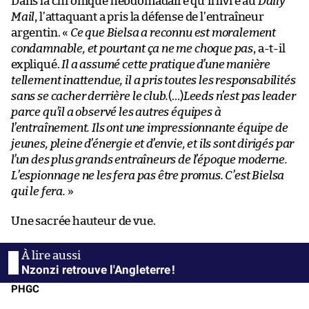
Dans la chronique hebdomadaire qu’il livre au
Daily
Mail
, l’attaquant a pris la défense de l’entraîneur
argentin. «
Ce que Bielsa a reconnu est moralement
condamnable, et pourtant ça ne me choque pas
, a-t-il
expliqué.
Il a assumé cette pratique d’une manière
tellement inattendue, il a pris toutes les responsabilités
sans se cacher derrière le club.
(…)
Leeds n’est pas leader
parce qu’il a observé les autres équipes à
l’entraînement. Ils ont une impressionnante équipe de
jeunes, pleine d’énergie et d’envie, et ils sont dirigés par
l’un des plus grands entraîneurs de l’époque moderne.
L’espionnage ne les fera pas être promus. C’est Bielsa
qui le fera.
»
Une sacrée hauteur de vue.
Nzonzi retrouve l'Angleterre !
PHGC