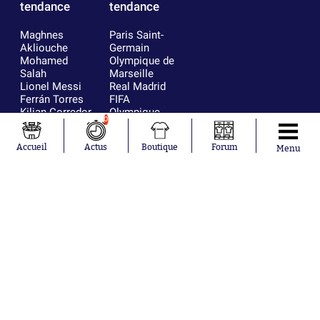
tendance
tendance
Maghnes
Paris Saint-
Akliouche
Germain
Mohamed
Olympique de
Salah
Marseille
Lionel Messi
Real Madrid
Ferrán Torres
FIFA
Kilian Corredor
Olympique
0
Franco
lyonnais
Mastantuono
AS Monaco
Accueil
Actus
Boutique
Forum
Menu
Orel Mangala
FC Barcelone
Rio Mavuba
Argentine
Rodri
RC Strasbourg
Mika Godts
Trabzonspor