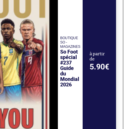
BOUTIQUE
SO -
MAGAZINES
So Foot
à partir
spécial
de
#237
5.90€
Guide
du
Mondial
2026