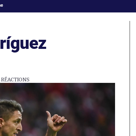
ne
dríguez
4
RÉACTIONS