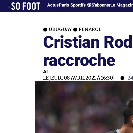
Actus
Paris Sportifs 🔞
S'abonner
Le Magazi
URUGUAY
PEÑAROL
Cristian Ro
raccroche
AL
LE JEUDI 08 AVRIL 2021 À 16:30
2