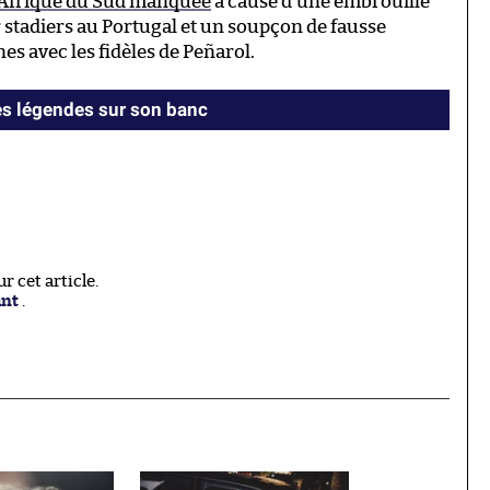
 Afrique du Sud manquée
à cause d’une embrouille
 stadiers au Portugal et un soupçon de fausse
s avec les fidèles de Peñarol.
es légendes sur son banc
 cet article.
ant
.