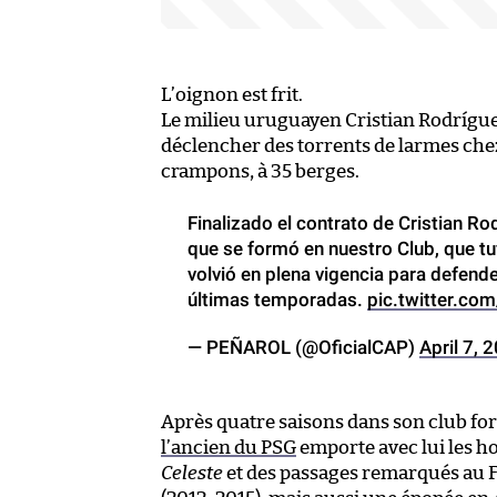
L’oignon est frit.
Le milieu uruguayen Cristian Rodrígu
déclencher des torrents de larmes chez
crampons, à 35 berges.
Finalizado el contrato de Cristian Ro
que se formó en nuestro Club, que tuv
volvió en plena vigencia para defend
últimas temporadas.
pic.twitter.co
— PEÑAROL (@OficialCAP)
April 7, 
Après quatre saisons dans son club for
l’ancien du PSG
emporte avec lui les ho
Celeste
et des passages remarqués au FC