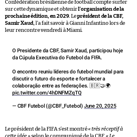
Confédération brésilienne de football compte surfer
sur cette dynamique et obtenir
l’organisation de la
prochaine édition, en 2029
. Le
président de la CBF,
Samir Xaud
, l’a fait savoir à Gianni Infantino lors de
leur rencontre vendredi à Miami.
O Presidente da CBF, Samir Xaud, participou hoje
da Cúpula Executiva do Futebol da FIFA.
O encontro reuniu líderes do futebol mundial para
discutir o futuro do esporte e fortalecer a
colaboração entre as federações. 🇧🇷🤝🌍
pic.twitter.com/4hDNFMZqTQ
— CBF Futebol (@CBF_Futebol)
June 20, 2025
Le président de la FIFA s’est montré
« très réceptif à
cette idée »
selon
le communiqué de la CBF
.
« Le