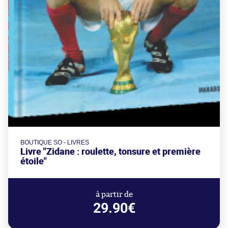
BOUTIQUE SO - LIVRES
Livre "Zidane : roulette, tonsure et première
étoile"
à partir de
29.90€