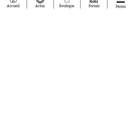
Moussa
Real Madrid
Accueil
Actus
Boutique
Forum
Menu
Niakhaté
RC Strasbourg
Nicolás
AC Milan
Tagliafico
France
Pavel Šulc
RC Lens
Josh Maja
Gauthier Hein