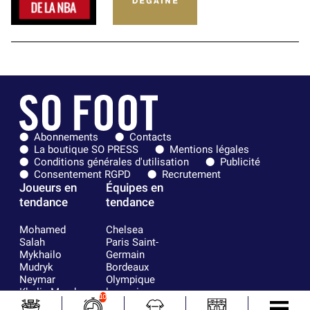
Abonnements
Contacts
La boutique SO PRESS
Mentions légales
Conditions générales d'utilisation
Publicité
Consentement RGPD
Recrutement
Joueurs en
Équipes en
tendance
tendance
Mohamed
Chelsea
Salah
Paris Saint-
Mykhailo
Germain
Mudryk
Bordeaux
Neymar
Olympique
Khalis Merah
lyonnais
10
Loïs Openda
FIFA