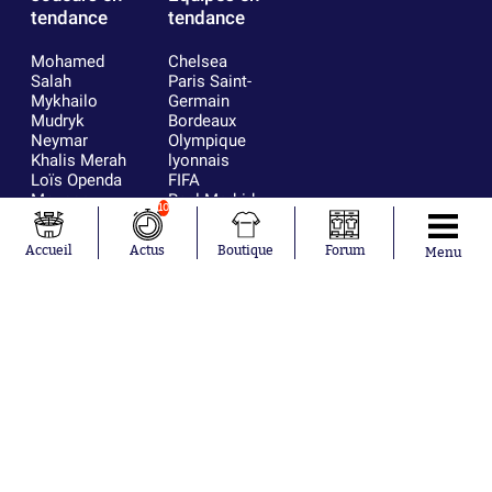
tendance
tendance
Mohamed
Chelsea
Salah
Paris Saint-
Mykhailo
Germain
Mudryk
Bordeaux
Neymar
Olympique
Khalis Merah
lyonnais
Loïs Openda
FIFA
Moussa
Real Madrid
10
Niakhaté
RC Strasbourg
Nicolás
AC Milan
Accueil
Actus
Boutique
Forum
Menu
Tagliafico
France
Pavel Šulc
RC Lens
Josh Maja
Gauthier Hein