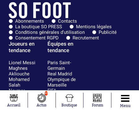
Abonnements
Contacts
La boutique SO PRESS
Mentions légales
Conditions générales d'utilisation
Publicité
Consentement RGPD
Recrutement
Joueurs en
Équipes en
tendance
tendance
Lionel Messi
Paris Saint-
Maghnes
Germain
Akliouche
Real Madrid
Mohamed
Olympique de
Salah
Marseille
Neymar
FIFA
10
Julián Álvarez
FC Barcelone
Ferrán Torres
Argentine
Accueil
Actus
Boutique
Forum
Menu
Kilian Corredor
Olympique
Franco
lyonnais
Mastantuono
AS Monaco
Orel Mangala
RC Strasbourg
Rio Mavuba
Trabzonspor