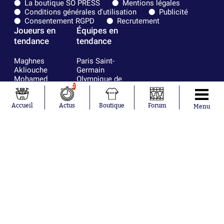
La boutique SO PRESS
Mentions légales
Conditions générales d'utilisation
Publicité
Consentement RGPD
Recrutement
Joueurs en
Équipes en
tendance
tendance
Maghnes
Paris Saint-
Akliouche
Germain
Mohamed
Olympique de
Salah
Marseille
2
Lionel Messi
Real Madrid
Ferrán Torres
FIFA
Accueil
Actus
Boutique
Forum
Menu
Kilian Corredor
Olympique
Franco
lyonnais
Mastantuono
AS Monaco
Orel Mangala
FC Barcelone
Rio Mavuba
Argentine
Rodri
RC Strasbourg
Mika Godts
Trabzonspor