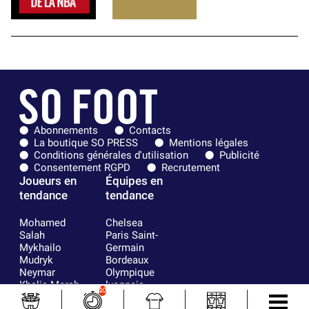
Abonnements
Contacts
La boutique SO PRESS
Mentions légales
Conditions générales d'utilisation
Publicité
Consentement RGPD
Recrutement
Joueurs en
Équipes en
tendance
tendance
Mohamed
Chelsea
Salah
Paris Saint-
Mykhailo
Germain
Mudryk
Bordeaux
Neymar
Olympique
Khalis Merah
lyonnais
10
Loïs Openda
FIFA