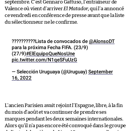
septembre. C’est Gennaro Gattuso, l’entraîneur de
Valence où vient d’arriver
El Matador
, qui l’a annoncé
ce vendredi en conférence de presse avant que la liste
du sélectionneur ne le confirme.
??????????Lista de convocados de
@AlonsoDT
para la próxima Fecha FIFA. (23/9)
(27/9)
#ElEquipoQueNosUne
pic.twitter.com/N1qeSFuUzG
— Selección Uruguaya (@Uruguay)
September
16, 2022
L’ancien Parisien avait rejoint l’Espagne, libre, à la fin
du mois d’août et va continuer de prendre ses
marques pendant les deux semaines internationales.
Alors qu’il n’a pas encore été convoqué dans le groupe