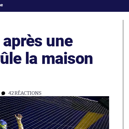
ne
 après une
rûle la maison
42
RÉACTIONS