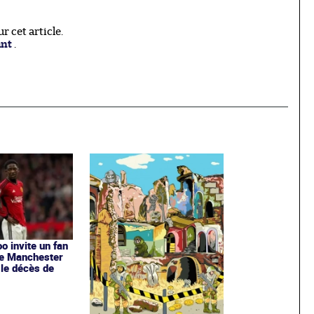
 cet article.
ant
.
o invite un fan
de Manchester
 le décès de