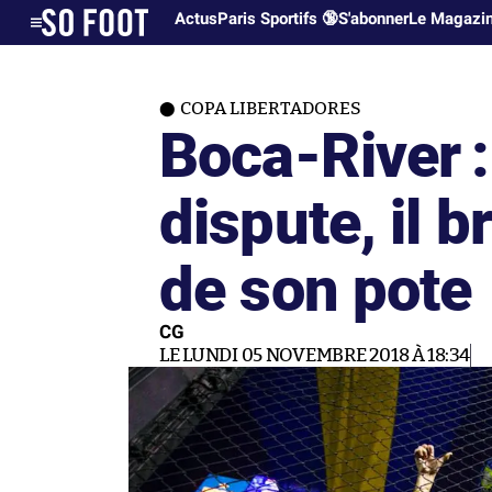
Actus
Paris Sportifs 🔞
S'abonner
Le Magazi
COPA LIBERTADORES
Boca-River :
dispute, il b
de son pote
CG
LE LUNDI 05 NOVEMBRE 2018 À 18:34