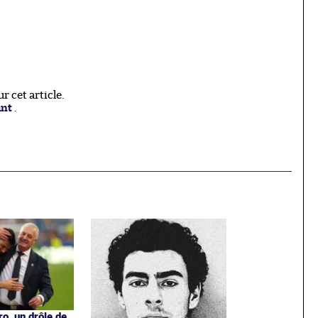
 cet article.
ant
.
o, un drôle de