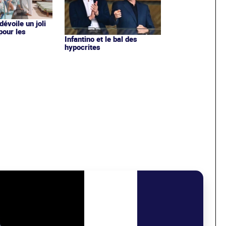
évoile un joli
 pour les
Infantino et le bal des
hypocrites