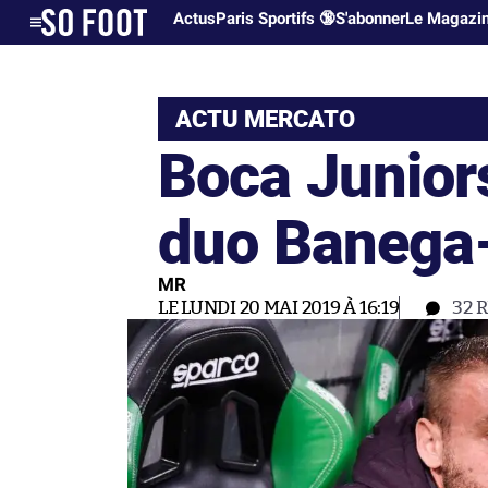
Actus
Paris Sportifs 🔞
S'abonner
Le Magazi
ACTU MERCATO
Boca Juniors 
duo Banega
MR
LE LUNDI 20 MAI 2019 À 16:19
32
R