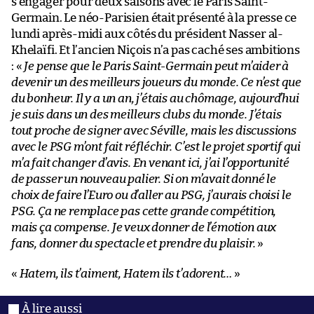
s’engager pour deux saisons avec le Paris Saint-
Germain. Le néo-Parisien était présenté à la presse ce
lundi après-midi aux côtés du président Nasser al-
Khelaïfi. Et l’ancien Niçois n’a pas caché ses ambitions
: «
Je pense que le Paris Saint-Germain peut m’aider à
devenir un des meilleurs joueurs du monde. Ce n’est que
du bonheur. Il y a un an, j’étais au chômage, aujourd’hui
je suis dans un des meilleurs clubs du monde. J’étais
tout proche de signer avec Séville, mais les discussions
avec le PSG m’ont fait réfléchir. C’est le projet sportif qui
m’a fait changer d’avis. En venant ici, j’ai l’opportunité
de passer un nouveau palier. Si on m’avait donné le
choix de faire l’Euro ou d’aller au PSG, j’aurais choisi le
PSG. Ça ne remplace pas cette grande compétition,
mais ça compense. Je veux donner de l’émotion aux
fans, donner du spectacle et prendre du plaisir.
»
«
Hatem, ils t’aiment, Hatem ils t’adorent…
»