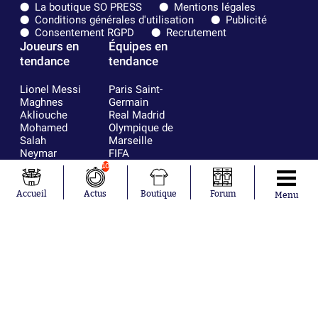
La boutique SO PRESS
Mentions légales
Conditions générales d'utilisation
Publicité
Consentement RGPD
Recrutement
Joueurs en
Équipes en
tendance
tendance
Lionel Messi
Paris Saint-
Maghnes
Germain
Akliouche
Real Madrid
Mohamed
Olympique de
Salah
Marseille
Neymar
FIFA
Julián Álvarez
FC Barcelone
10
Ferrán Torres
Argentine
Kilian Corredor
Olympique
Accueil
Actus
Boutique
Forum
Menu
Franco
lyonnais
Mastantuono
AS Monaco
Orel Mangala
RC Strasbourg
Rio Mavuba
Trabzonspor