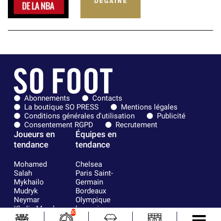
Abonnements
Contacts
La boutique SO PRESS
Mentions légales
Conditions générales d'utilisation
Publicité
Consentement RGPD
Recrutement
Joueurs en
Équipes en
tendance
tendance
Mohamed
Chelsea
Salah
Paris Saint-
Mykhailo
Germain
Mudryk
Bordeaux
Neymar
Olympique
Khalis Merah
lyonnais
10
Loïs Openda
FIFA