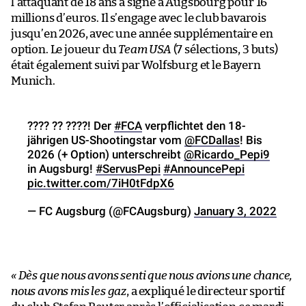
l’attaquant de 18 ans a signé à Augsbourg pour 16
millions d’euros. Il s’engage avec le club bavarois
jusqu’en 2026, avec une année supplémentaire en
option. Le joueur du
Team USA
(7 sélections, 3 buts)
était également suivi par Wolfsburg et le Bayern
Munich.
???? ?? ????! Der
#FCA
verpflichtet den 18-
jährigen US-Shootingstar vom
@FCDallas
! Bis
2026 (+ Option) unterschreibt
@Ricardo_Pepi9
in Augsburg!
#ServusPepi
#AnnouncePepi
pic.twitter.com/7iH0tFdpX6
— FC Augsburg (@FCAugsburg)
January 3, 2022
« Dès que nous avons senti que nous avions une chance,
nous avons mis les gaz
, a expliqué le directeur sportif