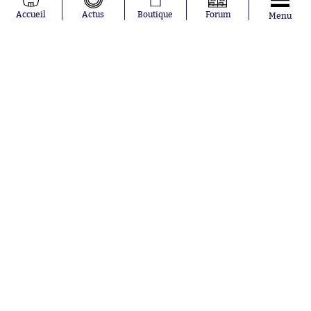
Moussa
Real Madrid
Accueil
Actus
Boutique
Forum
Menu
Niakhaté
RC Strasbourg
Nicolás
AC Milan
Tagliafico
France
Pavel Šulc
RC Lens
Josh Maja
Gauthier Hein