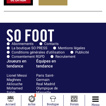
Abonnements
Contacts
La boutique SO PRESS
Mentions légales
Conditions générales d'utilisation
Publicité
Consentement RGPD
Recrutement
Joueurs en
Équipes en
tendance
tendance
Lionel Messi
Paris Saint-
Maghnes
Germain
Akliouche
Real Madrid
Mohamed
Olympique de
Salah
Marseille
2
Neymar
FIFA
Julián Álvarez
FC Barcelone
Accueil
Actus
Boutique
Forum
Ferrán Torres
Argentine
Menu