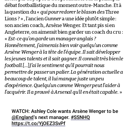
débat footballistique du moment outre-Manche. Et à
la question du «
qui pour redorer le blason des
Three
Lions ? » , l’ancien
Gunner
a une idée plutôt simple :
son ancien coach, Arsène Wenger. Et tant pis si en
Angleterre, on aimerait bien garder un coach du cru :
«
Est-ce qu’on garde un manager anglais ?
Honnêtement, j’aimerais bien voir quelqu’un comme
Arsène Wenger à la tête de l’équipe. Il sait développer
les jeunes talents et il sait gagner. Il connaît très bien le
football.
[…]
J’ai le sentiment qu’il pourrait nous
permettre de passer un palier. La génération actuelle a
beaucoup de talent, il lui manque juste un peu
d’expérience. Quelqu’un comme Wenger peut l’aider à
l’acquérir. Il a prouvé à Arsenal qu’il en était capable.
»
WATCH: Ashley Cole wants Arsène Wenger to be
@England
‘s next manager.
#SSNHQ
https://t.co/YjOEZ3SvPf