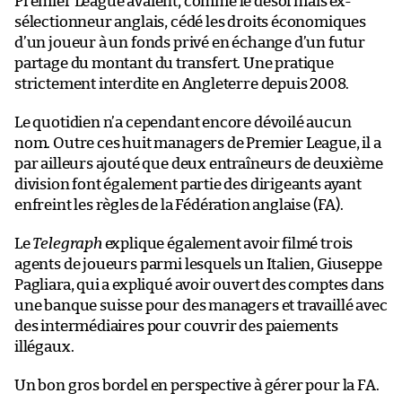
Premier League avaient, comme le désormais ex-
sélectionneur anglais, cédé les droits économiques
d’un joueur à un fonds privé en échange d’un futur
partage du montant du transfert. Une pratique
strictement interdite en Angleterre depuis 2008.
Le quotidien n’a cependant encore dévoilé aucun
nom. Outre ces huit managers de Premier League, il a
par ailleurs ajouté que deux entraîneurs de deuxième
division font également partie des dirigeants ayant
enfreint les règles de la Fédération anglaise (FA).
Le
Telegraph
explique également avoir filmé trois
agents de joueurs parmi lesquels un Italien, Giuseppe
Pagliara, qui a expliqué avoir ouvert des comptes dans
une banque suisse pour des managers et travaillé avec
des intermédiaires pour couvrir des paiements
illégaux.
Un bon gros bordel en perspective à gérer pour la FA.