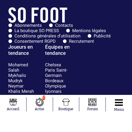
Abonnements
Contacts
La boutique SO PRESS
Mentions légales
Conditions générales d'utilisation
Publicité
Consentement RGPD
Recrutement
Joueurs en
Équipes en
tendance
tendance
Mohamed
Chelsea
Salah
Paris Saint-
Mykhailo
Germain
Mudryk
Bordeaux
Neymar
Olympique
Khalis Merah
lyonnais
Loïs Openda
FIFA
10
Moussa
Real Madrid
Niakhaté
RC Strasbourg
Accueil
Actus
Boutique
Forum
Menu
Nicolás
AC Milan
Tagliafico
France
Pavel Šulc
RC Lens
Josh Maja