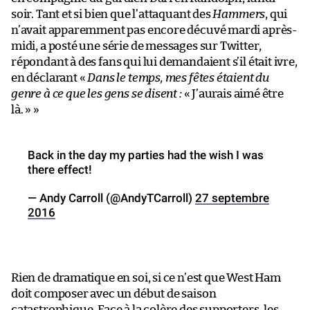
soir. Tant et si bien que l’attaquant des
Hammers
, qui
n’avait apparemment pas encore décuvé mardi après-
midi, a posté une série de messages sur Twitter,
répondant à des fans qui lui demandaient s’il était ivre,
en déclarant «
Dans le temps, mes fêtes étaient du
genre à ce que les gens se disent :
« J’aurais aimé être
là. » »
Back in the day my parties had the wish I was
there effect!
— Andy Carroll (@AndyTCarroll)
27 septembre
2016
Rien de dramatique en soi, si ce n’est que West Ham
doit composer avec un début de saison
catastrophique. Face à la colère des supporters, les