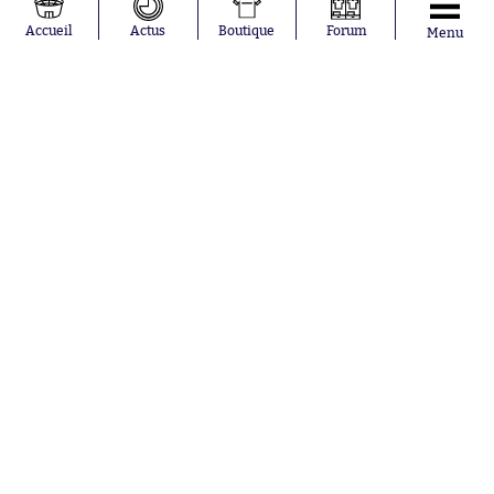
Loïs Openda
FIFA
Moussa
Real Madrid
Accueil
Actus
Boutique
Forum
Menu
Niakhaté
RC Strasbourg
Nicolás
AC Milan
Tagliafico
France
Pavel Šulc
RC Lens
Josh Maja
Gauthier Hein