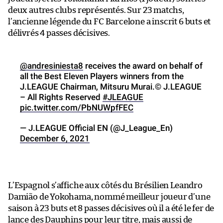
deux autres clubs représentés. Sur 23 matchs,
l’ancienne légende du FC Barcelone a inscrit 6 buts et
délivrés 4 passes décisives.
@andresiniesta8
receives the award on behalf of
all the Best Eleven Players winners from the
J.LEAGUE Chairman, Mitsuru Murai.© J.LEAGUE
– All Rights Reserved
#JLEAGUE
pic.twitter.com/PbNUWpfFEC
— J.LEAGUE Official EN (@J_League_En)
December 6, 2021
L’Espagnol s’affiche aux côtés du Brésilien Leandro
Damião de Yokohama, nommé meilleur joueur d’une
saison à 23 buts et 8 passes décisives où il a été le fer de
lance des Dauphins pour leur titre, mais aussi de