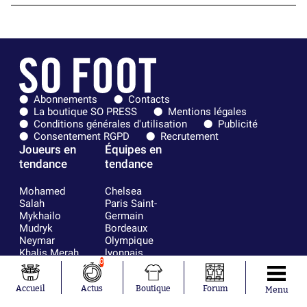
Abonnements
Contacts
La boutique SO PRESS
Mentions légales
Conditions générales d'utilisation
Publicité
Consentement RGPD
Recrutement
Joueurs en
Équipes en
tendance
tendance
Mohamed
Chelsea
Salah
Paris Saint-
Mykhailo
Germain
Mudryk
Bordeaux
Neymar
Olympique
Khalis Merah
lyonnais
0
Loïs Openda
FIFA
Moussa
Real Madrid
Niakhaté
RC Strasbourg
Accueil
Actus
Boutique
Forum
Menu
Nicolás
AC Milan