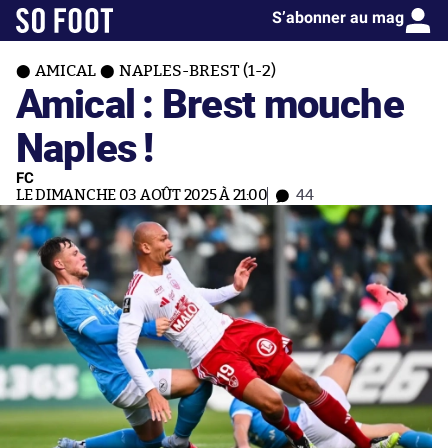
S’abonner au mag
AMICAL
NAPLES-BREST (1-2)
Amical : Brest mouche
Naples !
FC
LE DIMANCHE 03 AOÛT 2025 À 21:00
44