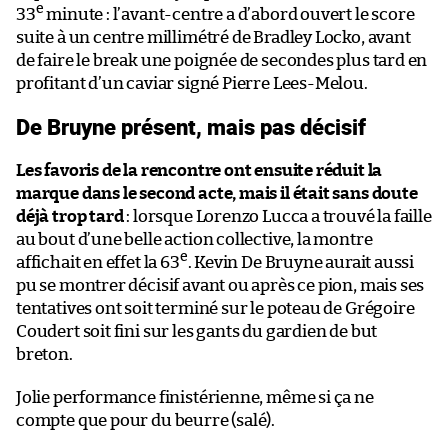
e
33
minute : l’avant-centre a d’abord ouvert le score
suite à un centre millimétré de Bradley Locko, avant
de faire le break une poignée de secondes plus tard en
profitant d’un caviar signé Pierre Lees-Melou.
De Bruyne présent, mais pas décisif
Les favoris de la rencontre ont ensuite réduit la
marque dans le second acte, mais il était sans doute
déjà trop tard
: lorsque Lorenzo Lucca a trouvé la faille
au bout d’une belle action collective, la montre
e
affichait en effet la 63
. Kevin De Bruyne aurait aussi
pu se montrer décisif avant ou après ce pion, mais ses
tentatives ont soit terminé sur le poteau de Grégoire
Coudert soit fini sur les gants du gardien de but
breton.
Jolie performance finistérienne, même si ça ne
compte que pour du beurre (salé).