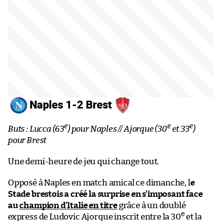
Naples 1-2 Brest
e
e
e
Buts : Lucca (63
) pour Naples // Ajorque (30
et 33
)
pour Brest
Une demi-heure de jeu qui change tout.
Opposé à Naples en match amical ce dimanche, l
e
Stade brestois a créé la surprise en s’imposant face
au
champion d’Italie en titre
grâce à un doublé
e
express de Ludovic Ajorque inscrit entre la 30
et la