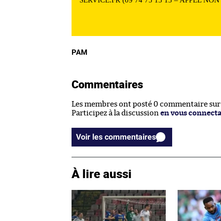
PAM
Commentaires
Les membres ont posté 0 commentaire sur c
Participez à la discussion
en vous connect
Voir les commentaires
À lire aussi