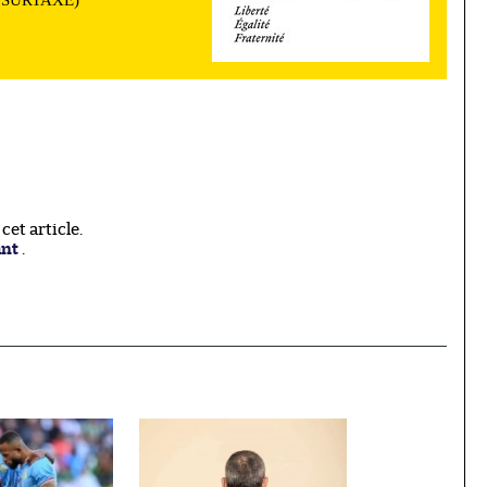
et article.
ant
.