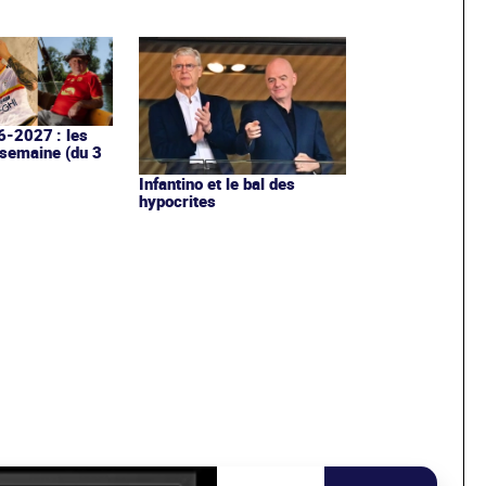
6-2027 : les
 semaine (du 3
Infantino et le bal des
hypocrites