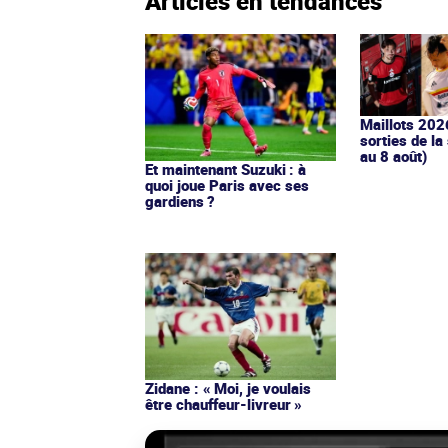
Articles en tendances
Maillots 202
sorties de la
au 8 août)
Et maintenant Suzuki : à
quoi joue Paris avec ses
gardiens ?
Zidane : « Moi, je voulais
être chauffeur-livreur »