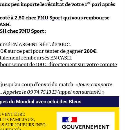
er
bonus peu importe le résultat de votre 1
pari après
t coté à 2,80 chez
PMU Sport
qui vous rembourse
CASH.
ASH chez PMU Sport
:
ursé EN ARGENT RÉEL de 100€.
00€ sur ce pari pour tenter de gagner
280€.
 totalement remboursés EN CASH.
mboursement de 100€ directement sur votre compte
r jusqu’au coup d’envoi du match.
«
Jouer comporte
Appelez le 09 74 75 13 13 (appel non surtaxé).
»
pes du Mondial avec celui des Bleus
UVENT ÊTRE
LITS FAMILIAUX,
S SUR JOUEURS-INFO-
N SURTAXÉ)