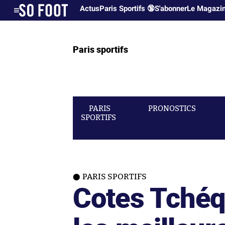
Actus
Paris Sportifs 🔞
S'abonner
Le Magazi
Paris sportifs
PARIS
PRONOSTICS
SPORTIFS
PARIS SPORTIFS
Cotes Tchéqu