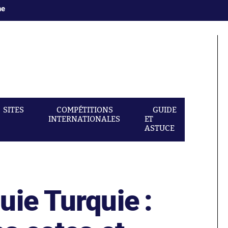
ne
SITES
COMPÉTITIONS
GUIDE
INTERNATIONALES
ET
ASTUCE
ie Turquie :