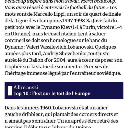
beaucoup inspiré dans mon travail. Merci beaucoup.
Vous avez réussi à entrevoir le football du futur.
» Les
mots sont de Marcello Lippi, un soir de quart de finale
de la Ligue des champions 1997-1998. Sa Juve fait du
petit bois avec le Dynamo Kiev (1-1 à Turin, victoire 1-4
en Ukraine), mais le coach italien tient à saluer
comme il se doit son homologue sur le banc du
Dynamo : Valeri Vassilevitch Lobanovski. Quelques
années plus tard, Andriy Shevchenko, tout juste
auréolé du Ballon d’or 2004, aura à cœur de poser son
trophée sur la statue de son mentor. Preuves de
l’héritage immense légué par l’entraîneur soviétique.
Top 10 : l’Est sur le toit de l’Europe
Dans les années 1960, Lobanovski était un ailier
gauche dribbleur, qui plantait des corners directs et
n’aimait pas s’entraîner. Un an après s’être retiré des
terrains, il débute sur le banc du Dnipro