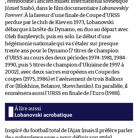
, rembobine l’ancien milieu international soviétique
József Szabó, dans le film documentaire
Lobanovskiy
Forever
. À la faveur d’une finale de Coupe d’URSS
perdue par le club de Kiev en 1973, Lobanovski
débarque à la tête du Dynamo, en duo au départ avec
Oleh Bazylevych, puis en solo. Le début d’une
hégémonie nationale qui va s’étaler sur presque
trente ans pour le Dynamo (7 titres de champion
d’URSS au cours des deux périodes 1974-1981, 1984-
1990, puis 5 titres de champion d’Ukraine de 1997 à
2002), avec deux sacres européens en Coupe des
coupes (1975, 1986) et l’avènement de trois Ballons
d’or (Blokhine, Belanov, Shevchenko). En parallèle, il
emmènera aussi l’URSS en finale de l’Euro (1988).
Lobanovski acrobatique
Inspiré du football total de l’Ajax (mais il préfère parler
de «
polyvalence sage
» pour définir son style),