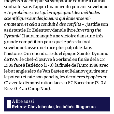
moyens d’accomplir sa symphonie comme il l’aurait
souhaité, sans l’appui financier du pouvoir soviétique.
«
Le problème, c’est qu’on appliquait des méthodes
scientifiques sur des joueurs qui étaient semi-
amateurs, et cela a conduit à des conflits
» , justifie son
assistant le Dr Zelentsov dans le livre
Inverting the
Pyramid
. Il aura manqué une victoire dans une très
grande compétition pour que le père du foot
soviétique laisse une trace plus palpable dans
l’histoire. On retiendra le duel épique Sainté-Dynamo
de 1976, le chef-d’œuvre à Gerland en finale de la C2
1986 face à l’Atlético (3-0), la finale de l’Euro 1988 avec
le but angle zéro de Van Basten et Belanov qui tire sur
le poteau et rate son penalty, les dernières épopées en
C1 avec la démonstration face au FC Barcelone (3-0 à
Kiev, 0-4 au Camp Nou).
Rebrov-Chevtchenko, les bébés flingueurs