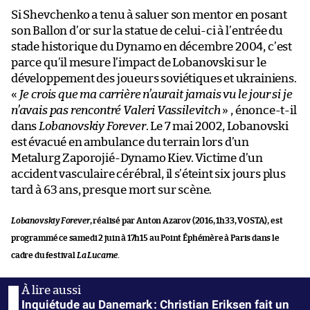
Si Shevchenko a tenu à saluer son mentor en posant
son Ballon d’or sur la statue de celui-ci à l’entrée du
stade historique du Dynamo en décembre 2004, c’est
parce qu’il mesure l’impact de Lobanovski sur le
développement des joueurs soviétiques et ukrainiens.
«
Je crois que ma carrière n’aurait jamais vu le jour si je
n’avais pas rencontré Valeri Vassilevitch
» , énonce-t-il
dans
Lobanovskiy Forever
. Le 7 mai 2002, Lobanovski
est évacué en ambulance du terrain lors d’un
Metalurg Zaporojié-Dynamo Kiev. Victime d’un
accident vasculaire cérébral, il s’éteint six jours plus
tard à 63 ans, presque mort sur scène.
Lobanovskiy Forever
, réalisé par Anton Azarov (2016, 1h33, VOSTA), est
programmé ce samedi 2 juin à 17h15 au Point Éphémère à Paris dans le
cadre du festival
La Lucarne
.
Inquiétude au Danemark : Christian Eriksen fait un