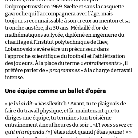
Dnipropetrovsk en 1969. Svelte et sans la casquette
gavroche qui l’accompagnera avec l’âge, mais
toujours reconnaissable à son creux au menton et sa
tronche austère, il a 30 ans. Médaillé d’or de
mathématiques au lycée, diplômé en ingénierie du
chauffage à l’Institut polytechnique de Kiev,
Lobanovski s’avère être un précurseur dans
l’approche scientifique du football et l’athlétisation
des joueurs. À la place du terme «
entraînements
» , il
préfère parler de «
programmes
» à la charge de travail
intense.
Une équipe comme un ballet d’opéra
«
Je lui ai dit :
« Vassilevitch ! Avant, tu te plaignais de
faire du travail physique, et là, maintenant que tu
diriges une équipe, tu termines ton troisième
entraînement à neuf heures du soir… »
Et vous savez ce
qu’il m’a répondu ?
« J’étais idiot quand j’étais jeune ! » »