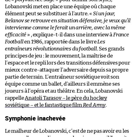
Lobanovski met en place une équipe où chaque
élément peut se substituer à l’autre. «
Si un jour,
Belanov se retrouve en situation défensive, je veux qu’il
intervienne comme le ferait un arrière, avec la même
efficacité
» , explique-t-il dans une interview à
France
Football
en 1986, rapportée dans le livre
Les
entraîneurs révolutionnaires du football
. Ses grands
principes de jeu : le mouvement, la maîtrise de
l’espace et le repli lors des transitions défensives pour
mieux contre-attaquer l’adversaire depuis sa propre
partie de terrain. L’entraîneur soviétique voit son
équipe comme un ballet, d’ailleurs il emmène ses
joueurs à l’opéra et au théâtre. En cela, Lobanovski
rappelle
Anatoli Tarasov – le père du hockey
soviétique – et le fantastique film
Red Army
.
Symphonie inachevée
Le malheur de Lobanovski, c’est de ne pas avoir eu les